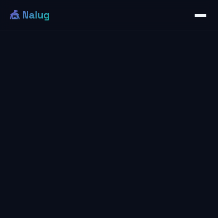
🎪 Nalug