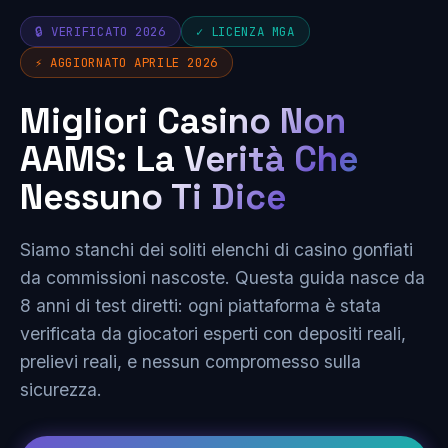
🔒 VERIFICATO 2026
✓ LICENZA MGA
⚡ AGGIORNATO APRILE 2026
Migliori Casino Non
AAMS: La Verità Che
Nessuno Ti Dice
Siamo stanchi dei soliti elenchi di casino gonfiati
da commissioni nascoste. Questa guida nasce da
8 anni di test diretti: ogni piattaforma è stata
verificata da giocatori esperti con depositi reali,
prelievi reali, e nessun compromesso sulla
sicurezza.