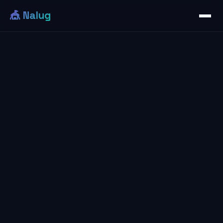
🎪 Nalug