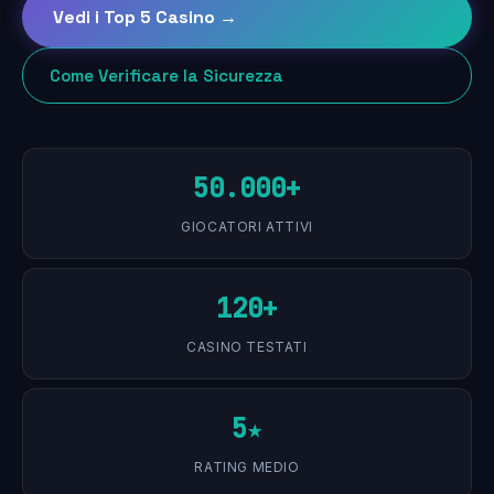
Vedi i Top 5 Casino →
Come Verificare la Sicurezza
50.000+
GIOCATORI ATTIVI
120+
CASINO TESTATI
5★
RATING MEDIO