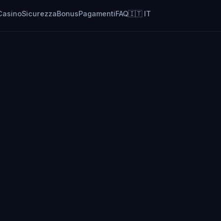
Casino
Sicurezza
Bonus
Pagamenti
FAQ
🇮🇹 IT