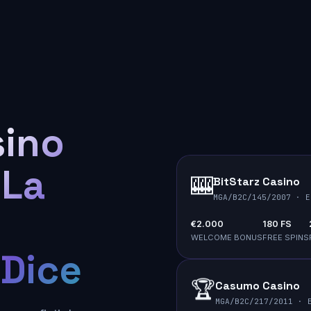
sino
 La
🎰
BitStarz Casino
MGA/B2C/145/2007 · E
€2.000
180 FS
WELCOME BONUS
FREE SPINS
 Dice
🏆
Casumo Casino
MGA/B2C/217/2011 · 