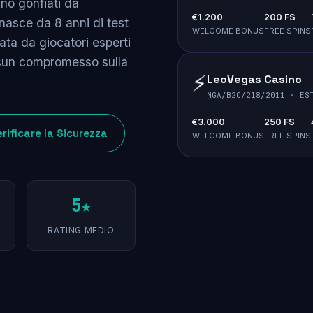
ino gonfiati da
€1.200
200 FS
asce da 8 anni di test
WELCOME BONUS
FREE SPINS
cata da giocatori esperti
nessun compromesso sulla
⚡
LeoVegas Casino
MGA/B2C/218/2011 · ES
€3.000
250 FS
rificare la Sicurezza
WELCOME BONUS
FREE SPINS
5★
RATING MEDIO