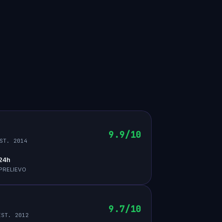
9.9/10
ST. 2014
24h
PRELIEVO
9.7/10
EST. 2012