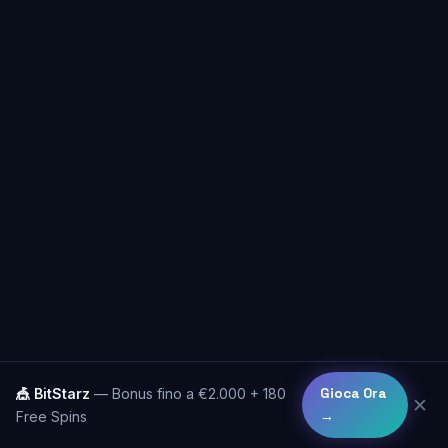
🎪 BitStarz
— Bonus fino a €2.000 + 180
Gioca Ora
✕
Free Spins
→