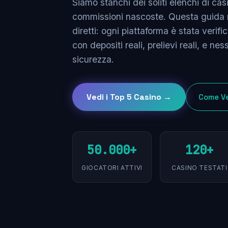
Siamo stanchi dei soliti elenchi di cas
commissioni nascoste. Questa guida n
diretti: ogni piattaforma è stata verifi
con depositi reali, prelievi reali, e 
sicurezza.
Vedi i Top 5 Casino →
Come Ve
50.000+
120+
GIOCATORI ATTIVI
CASINO TESTATI