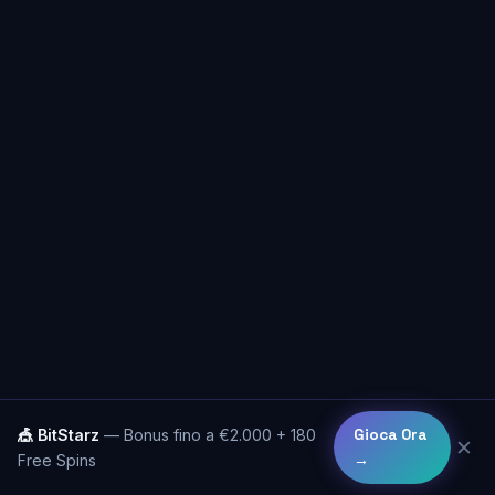
🎪 BitStarz
— Bonus fino a €2.000 + 180
Gioca Ora
✕
Free Spins
→