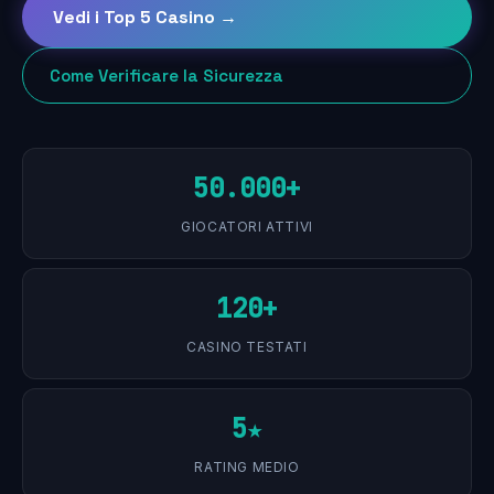
Vedi i Top 5 Casino →
Come Verificare la Sicurezza
50.000+
GIOCATORI ATTIVI
120+
CASINO TESTATI
5★
RATING MEDIO