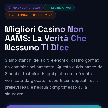
🔒 VERIFICATO 2026
✓ LICENZA MGA
⚡ AGGIORNATO APRILE 2026
Migliori Casino Non
AAMS: La Verità Che
Nessuno Ti Dice
Siamo stanchi dei soliti elenchi di casino gonfiati
da commissioni nascoste. Questa guida nasce da
8 anni di test diretti: ogni piattaforma è stata
verificata da giocatori esperti con depositi reali,
prelievi reali, e nessun compromesso sulla
sicurezza.