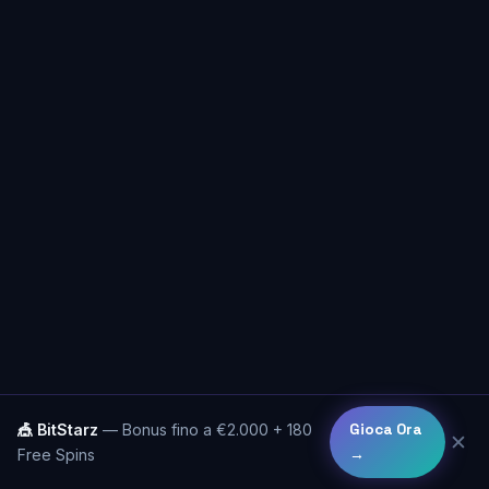
🎪 BitStarz
— Bonus fino a €2.000 + 180
Gioca Ora
✕
Free Spins
→