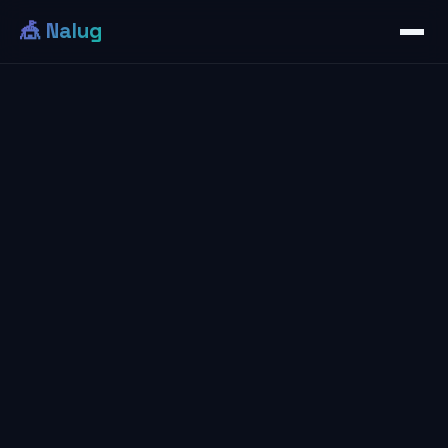
🎪 Nalug