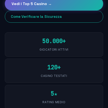
Vedi i Top 5 Casino →
Come Verificare la Sicurezza
50.000+
GIOCATORI ATTIVI
120+
CASINO TESTATI
5★
RATING MEDIO