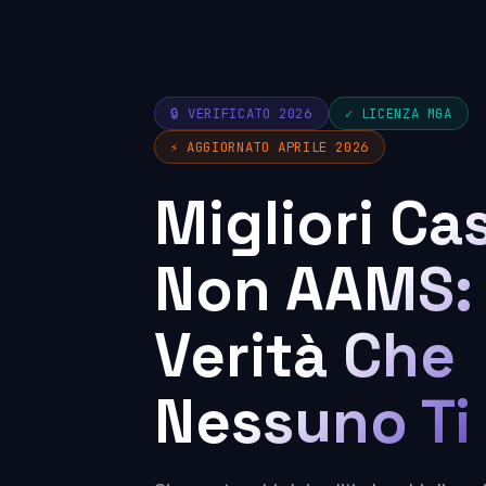
🔒 VERIFICATO 2026
✓ LICENZA MGA
⚡ AGGIORNATO APRILE 2026
Migliori Ca
Non AAMS:
Verità Che
Nessuno Ti