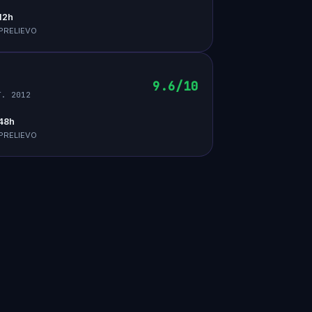
12h
PRELIEVO
9.6/10
T. 2012
48h
PRELIEVO