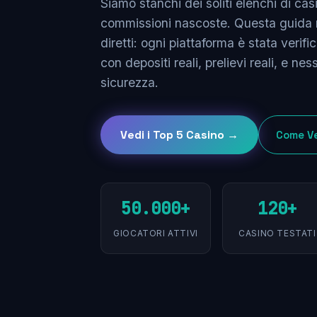
Siamo stanchi dei soliti elenchi di cas
commissioni nascoste. Questa guida n
diretti: ogni piattaforma è stata verifi
con depositi reali, prelievi reali, e 
sicurezza.
Vedi i Top 5 Casino →
Come Ve
50.000+
120+
GIOCATORI ATTIVI
CASINO TESTATI