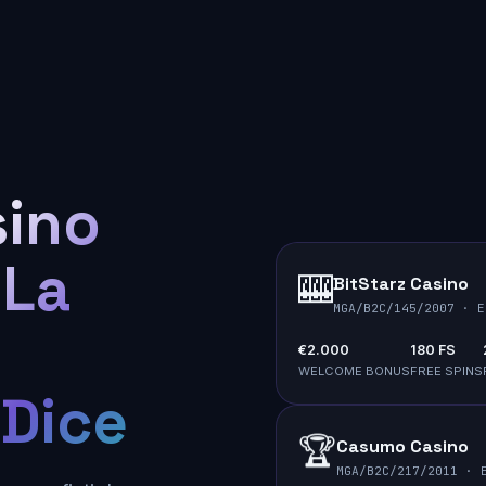
sino
 La
🎰
BitStarz Casino
MGA/B2C/145/2007 · E
€2.000
180 FS
WELCOME BONUS
FREE SPINS
 Dice
🏆
Casumo Casino
MGA/B2C/217/2011 · 