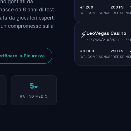
ino gonfiati da
€1.200
200 FS
asce da 8 anni di test
WELCOME BONUS
FREE SPINS
cata da giocatori esperti
nessun compromesso sulla
⚡
LeoVegas Casino
MGA/B2C/218/2011 · ES
€3.000
250 FS
rificare la Sicurezza
WELCOME BONUS
FREE SPINS
5★
RATING MEDIO