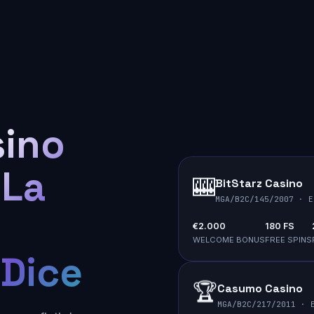
sino
 La
🎰
BitStarz Casino
MGA/B2C/145/2007 · E
€2.000
180 FS
WELCOME BONUS
FREE SPINS
 Dice
🏆
Casumo Casino
MGA/B2C/217/2011 · 