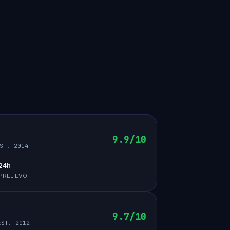
9.9/10
ST. 2014
24h
PRELIEVO
9.7/10
EST. 2012