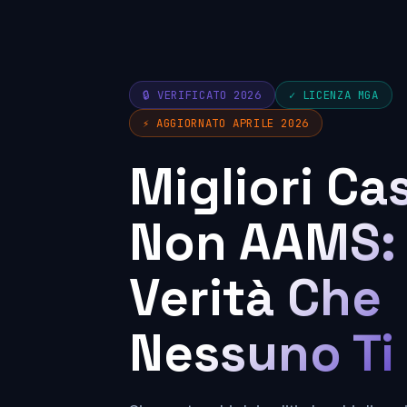
🔒 VERIFICATO 2026
✓ LICENZA MGA
⚡ AGGIORNATO APRILE 2026
Migliori Ca
Non AAMS:
Verità Che
Nessuno Ti