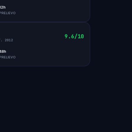
12h
PRELIEVO
9.6/10
T. 2012
48h
PRELIEVO