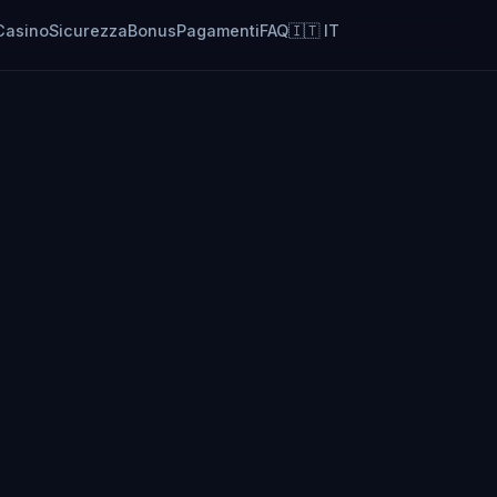
Casino
Sicurezza
Bonus
Pagamenti
FAQ
🇮🇹 IT