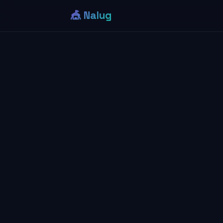
🎪 Nalug