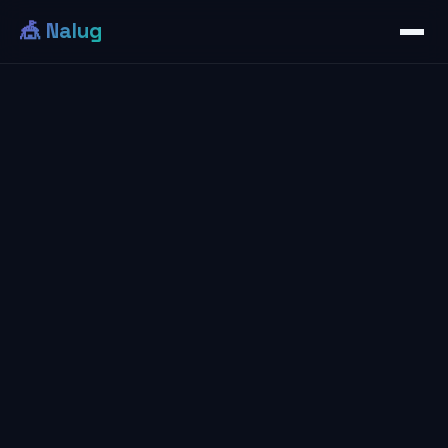
🎪 Nalug