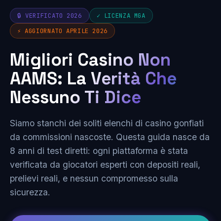
🔒 VERIFICATO 2026
✓ LICENZA MGA
⚡ AGGIORNATO APRILE 2026
Migliori Casino Non
AAMS: La Verità Che
Nessuno Ti Dice
Siamo stanchi dei soliti elenchi di casino gonfiati
da commissioni nascoste. Questa guida nasce da
8 anni di test diretti: ogni piattaforma è stata
verificata da giocatori esperti con depositi reali,
prelievi reali, e nessun compromesso sulla
sicurezza.