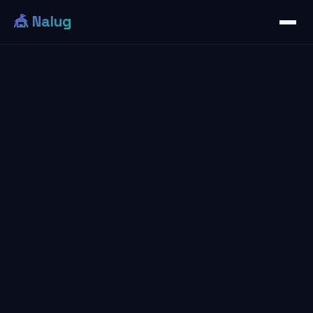
🎪 Nalug