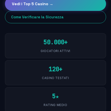
Vedi i Top 5 Casino →
Come Verificare la Sicurezza
50.000+
GIOCATORI ATTIVI
120+
CASINO TESTATI
5★
RATING MEDIO