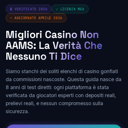
🔒 VERIFICATO 2026
✓ LICENZA MGA
⚡ AGGIORNATO APRILE 2026
Migliori Casino Non
AAMS: La Verità Che
Nessuno Ti Dice
Siamo stanchi dei soliti elenchi di casino gonfiati
da commissioni nascoste. Questa guida nasce da
8 anni di test diretti: ogni piattaforma è stata
verificata da giocatori esperti con depositi reali,
prelievi reali, e nessun compromesso sulla
sicurezza.