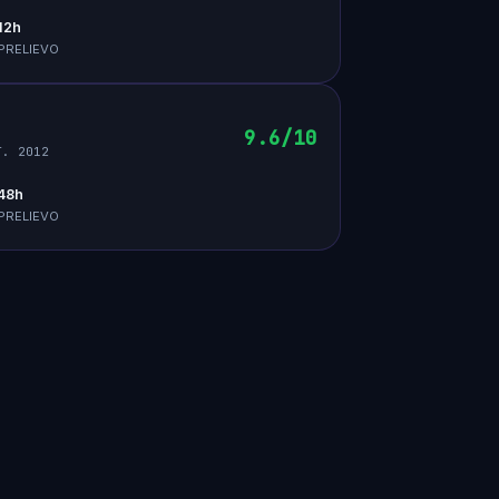
12h
PRELIEVO
9.6/10
T. 2012
48h
PRELIEVO