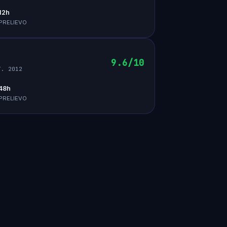
12h
PRELIEVO
9.6/10
T. 2012
48h
PRELIEVO