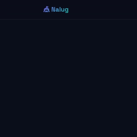
🎪 Nalug