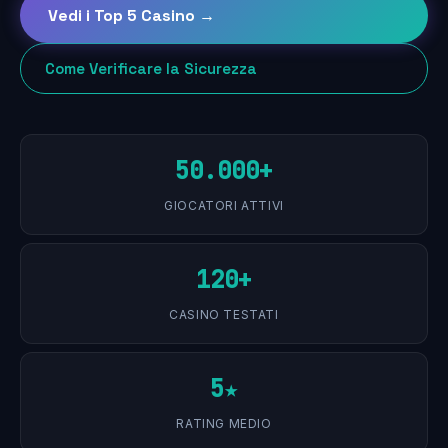
Vedi i Top 5 Casino →
Come Verificare la Sicurezza
50.000+
GIOCATORI ATTIVI
120+
CASINO TESTATI
5★
RATING MEDIO