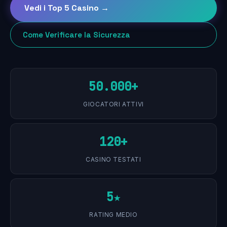
Vedi i Top 5 Casino →
Come Verificare la Sicurezza
50.000+
GIOCATORI ATTIVI
120+
CASINO TESTATI
5★
RATING MEDIO