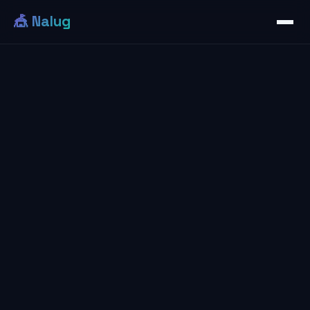
🎪 Nalug