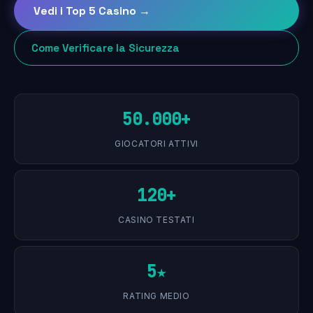
Vedi i Top 5 Casino →
Come Verificare la Sicurezza
50.000+
GIOCATORI ATTIVI
120+
CASINO TESTATI
5★
RATING MEDIO