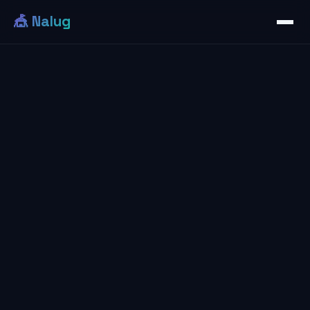
🎪 Nalug