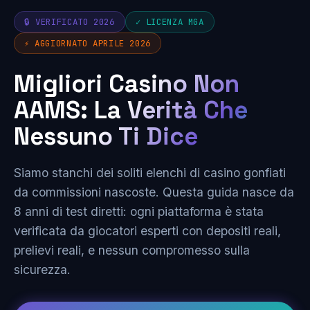
🔒 VERIFICATO 2026
✓ LICENZA MGA
⚡ AGGIORNATO APRILE 2026
Migliori Casino Non
AAMS: La Verità Che
Nessuno Ti Dice
Siamo stanchi dei soliti elenchi di casino gonfiati
da commissioni nascoste. Questa guida nasce da
8 anni di test diretti: ogni piattaforma è stata
verificata da giocatori esperti con depositi reali,
prelievi reali, e nessun compromesso sulla
sicurezza.