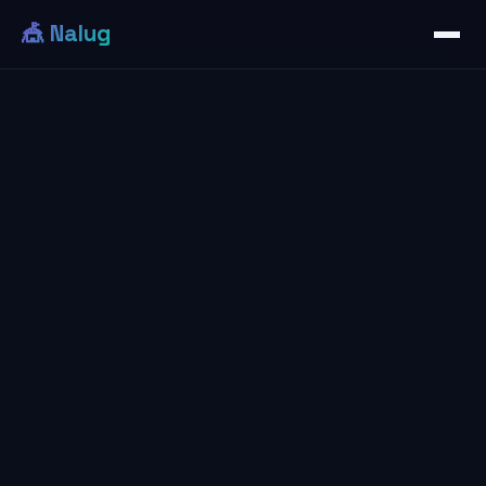
🎪 Nalug