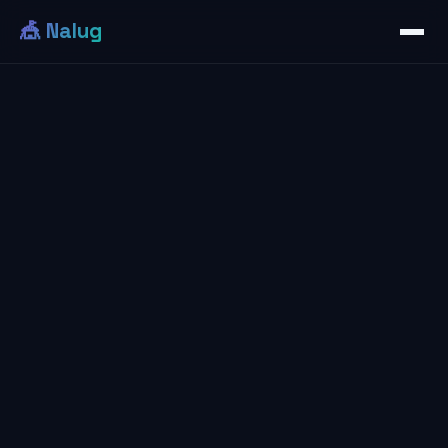
🎪 Nalug