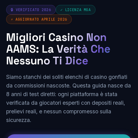
🔒 VERIFICATO 2026
✓ LICENZA MGA
⚡ AGGIORNATO APRILE 2026
Migliori Casino Non
AAMS: La Verità Che
Nessuno Ti Dice
Siamo stanchi dei soliti elenchi di casino gonfiati
da commissioni nascoste. Questa guida nasce da
8 anni di test diretti: ogni piattaforma è stata
verificata da giocatori esperti con depositi reali,
prelievi reali, e nessun compromesso sulla
sicurezza.