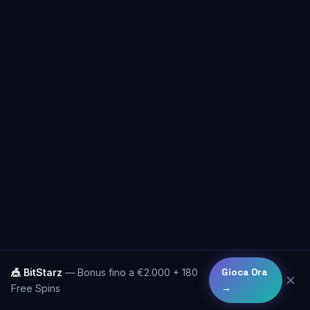
🎪 BitStarz
— Bonus fino a €2.000 + 180
Gioca Ora
✕
Free Spins
→