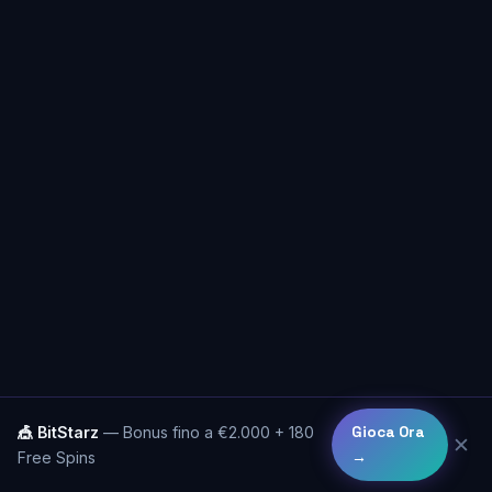
🎪 BitStarz
— Bonus fino a €2.000 + 180
Gioca Ora
✕
Free Spins
→