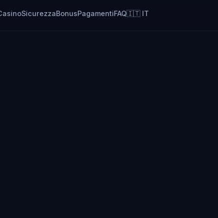
Casino
Sicurezza
Bonus
Pagamenti
FAQ
🇮🇹 IT