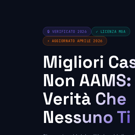
🔒 VERIFICATO 2026
✓ LICENZA MGA
⚡ AGGIORNATO APRILE 2026
Migliori Ca
Non AAMS:
Verità Che
Nessuno Ti