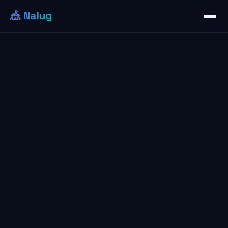
🎪 Nalug