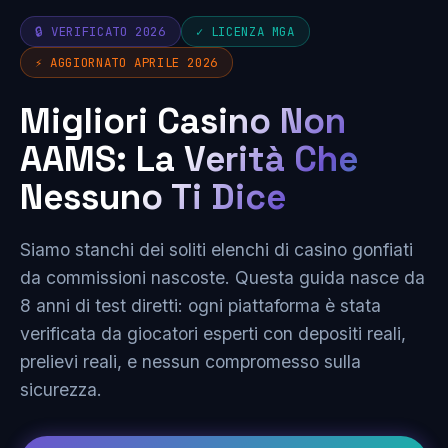
🔒 VERIFICATO 2026
✓ LICENZA MGA
⚡ AGGIORNATO APRILE 2026
Migliori Casino Non
AAMS: La Verità Che
Nessuno Ti Dice
Siamo stanchi dei soliti elenchi di casino gonfiati
da commissioni nascoste. Questa guida nasce da
8 anni di test diretti: ogni piattaforma è stata
verificata da giocatori esperti con depositi reali,
prelievi reali, e nessun compromesso sulla
sicurezza.