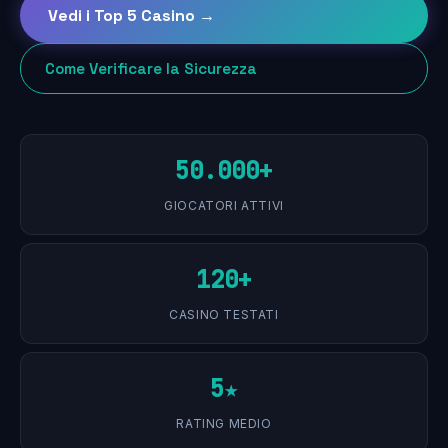
Vedi i Top 5 Casino →
Come Verificare la Sicurezza
50.000+
GIOCATORI ATTIVI
120+
CASINO TESTATI
5★
RATING MEDIO