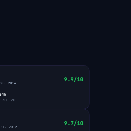
9.9/10
ST. 2014
24h
PRELIEVO
9.7/10
EST. 2012