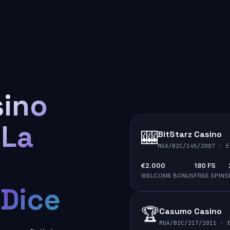
sino
 La
🎰
BitStarz Casino
MGA/B2C/145/2007 · E
€2.000
180 FS
WELCOME BONUS
FREE SPINS
 Dice
🏆
Casumo Casino
MGA/B2C/217/2011 · 