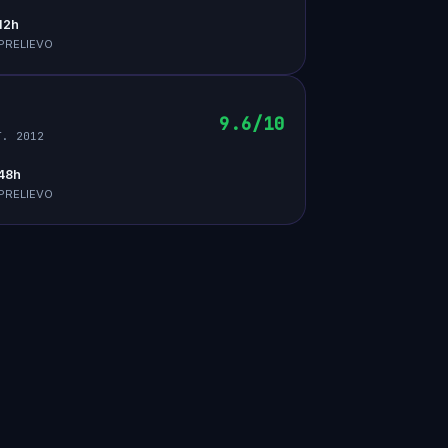
12h
PRELIEVO
9.6/10
T. 2012
48h
PRELIEVO