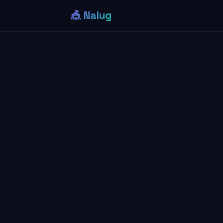
🎪 Nalug