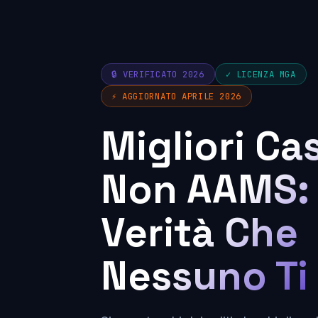
🔒 VERIFICATO 2026
✓ LICENZA MGA
⚡ AGGIORNATO APRILE 2026
Migliori Ca
Non AAMS:
Verità Che
Nessuno Ti