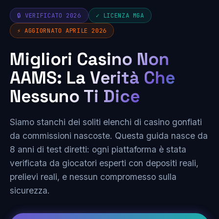
🔒 VERIFICATO 2026
✓ LICENZA MGA
⚡ AGGIORNATO APRILE 2026
Migliori Casino Non
AAMS: La Verità Che
Nessuno Ti Dice
Siamo stanchi dei soliti elenchi di casino gonfiati
da commissioni nascoste. Questa guida nasce da
8 anni di test diretti: ogni piattaforma è stata
verificata da giocatori esperti con depositi reali,
prelievi reali, e nessun compromesso sulla
sicurezza.