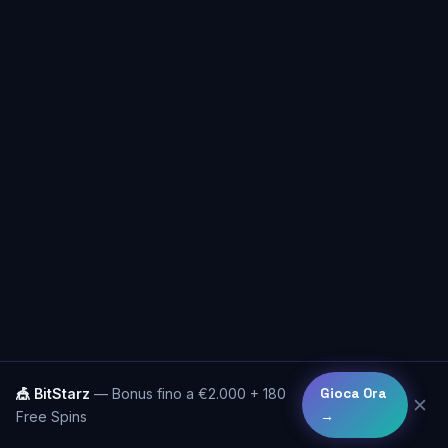
🎪 BitStarz
— Bonus fino a €2.000 + 180
Gioca Ora
✕
Free Spins
→