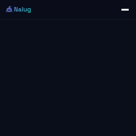
🎪 Nalug