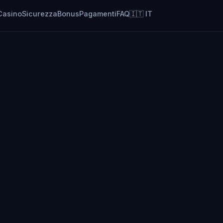
Casino
Sicurezza
Bonus
Pagamenti
FAQ
🇮🇹 IT