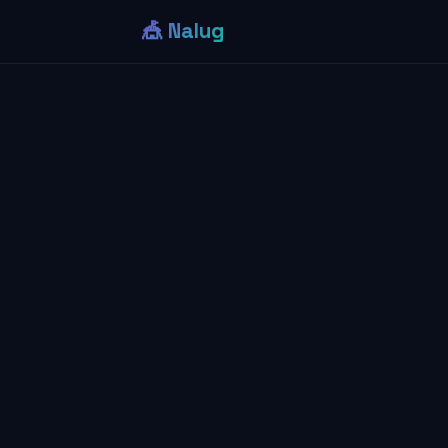
🎪 Nalug