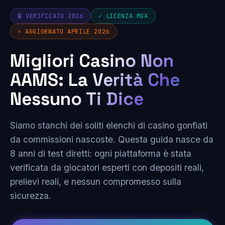
🔒 VERIFICATO 2026
✓ LICENZA MGA
⚡ AGGIORNATO APRILE 2026
Migliori Casino Non
AAMS: La Verità Che
Nessuno Ti Dice
Siamo stanchi dei soliti elenchi di casino gonfiati
da commissioni nascoste. Questa guida nasce da
8 anni di test diretti: ogni piattaforma è stata
verificata da giocatori esperti con depositi reali,
prelievi reali, e nessun compromesso sulla
sicurezza.