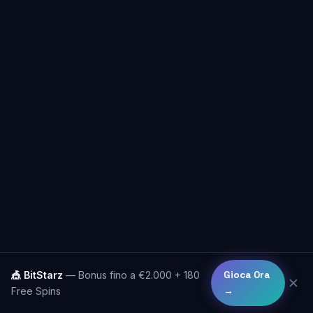
🎪 BitStarz
— Bonus fino a €2.000 + 180
Gioca Ora
✕
Free Spins
→