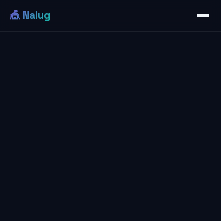
🎪 Nalug