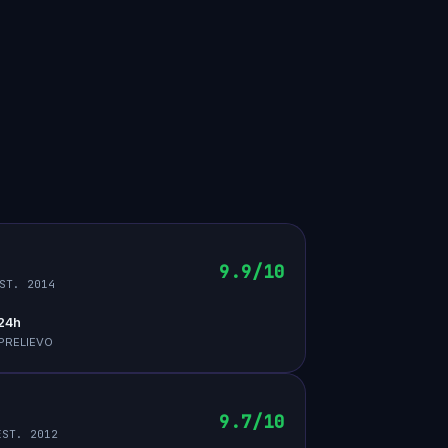
9.9/10
ST. 2014
24h
PRELIEVO
9.7/10
EST. 2012