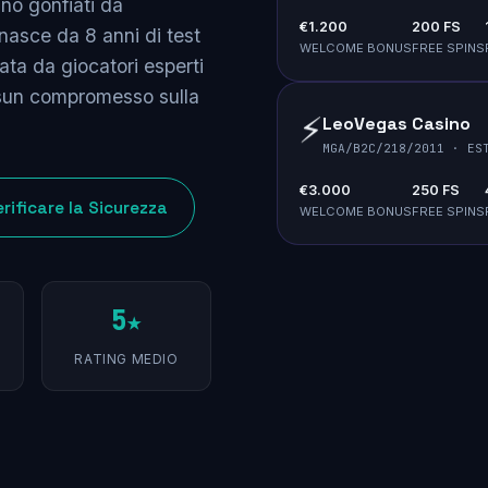
ino gonfiati da
€1.200
200 FS
asce da 8 anni di test
WELCOME BONUS
FREE SPINS
cata da giocatori esperti
nessun compromesso sulla
⚡
LeoVegas Casino
MGA/B2C/218/2011 · ES
€3.000
250 FS
rificare la Sicurezza
WELCOME BONUS
FREE SPINS
5★
RATING MEDIO