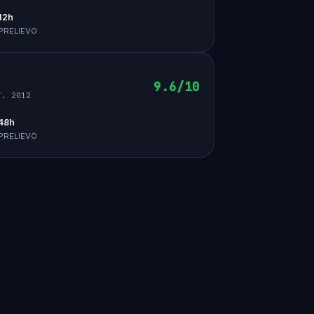
12h
PRELIEVO
9.6/10
T. 2012
48h
PRELIEVO