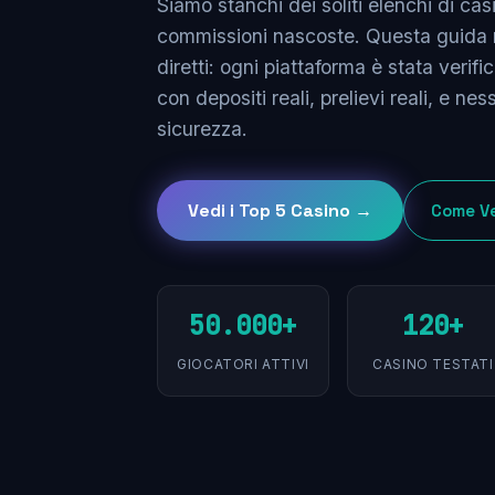
Siamo stanchi dei soliti elenchi di cas
commissioni nascoste. Questa guida n
diretti: ogni piattaforma è stata verifi
con depositi reali, prelievi reali, e 
sicurezza.
Vedi i Top 5 Casino →
Come Ve
50.000+
120+
GIOCATORI ATTIVI
CASINO TESTATI