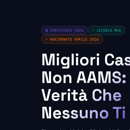
🔒 VERIFICATO 2026
✓ LICENZA MGA
⚡ AGGIORNATO APRILE 2026
Migliori Ca
Non AAMS:
Verità Che
Nessuno Ti