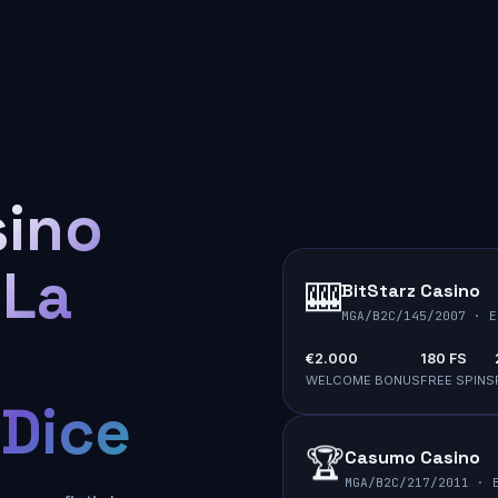
sino
 La
🎰
BitStarz Casino
MGA/B2C/145/2007 · E
€2.000
180 FS
WELCOME BONUS
FREE SPINS
 Dice
🏆
Casumo Casino
MGA/B2C/217/2011 · 