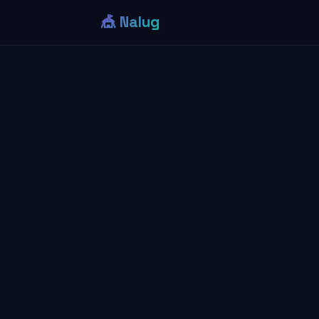
🎪 Nalug