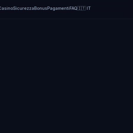
Casino
Sicurezza
Bonus
Pagamenti
FAQ
🇮🇹 IT