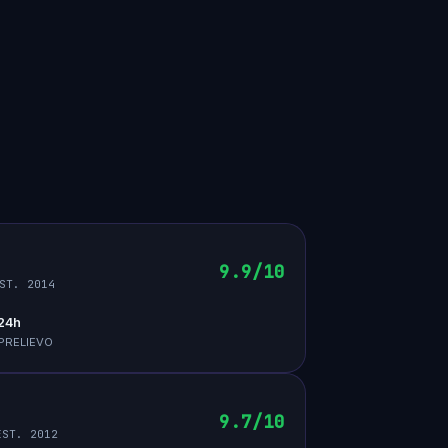
9.9/10
ST. 2014
24h
PRELIEVO
9.7/10
EST. 2012