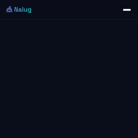
🎪 Nalug