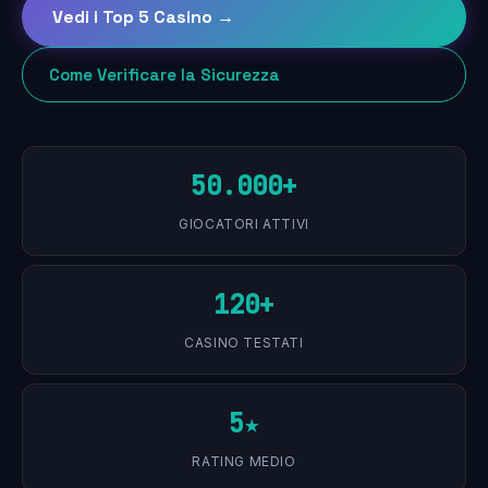
Vedi i Top 5 Casino →
Come Verificare la Sicurezza
50.000+
GIOCATORI ATTIVI
120+
CASINO TESTATI
5★
RATING MEDIO