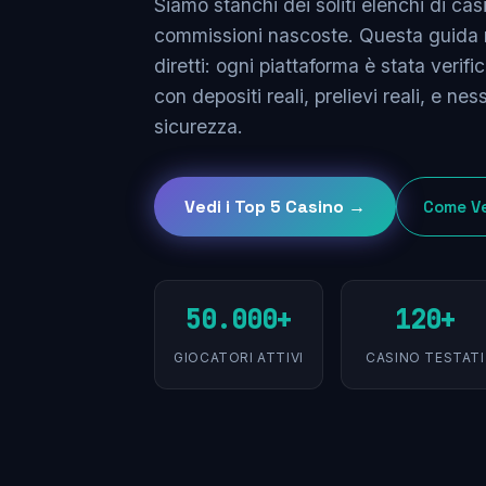
Siamo stanchi dei soliti elenchi di cas
commissioni nascoste. Questa guida n
diretti: ogni piattaforma è stata verifi
con depositi reali, prelievi reali, e 
sicurezza.
Vedi i Top 5 Casino →
Come Ve
50.000+
120+
GIOCATORI ATTIVI
CASINO TESTATI