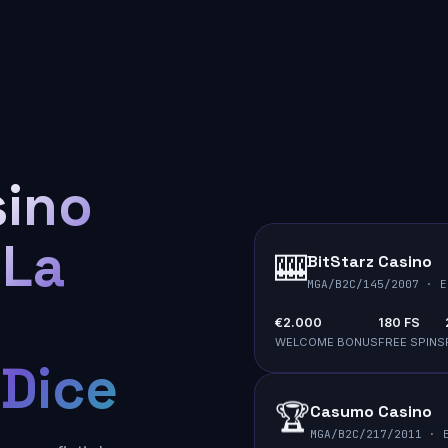
sino
 La
🎰
BitStarz Casino
MGA/B2C/145/2007 · E
€2.000
180 FS
WELCOME BONUS
FREE SPINS
 Dice
🏆
Casumo Casino
MGA/B2C/217/2011 · 