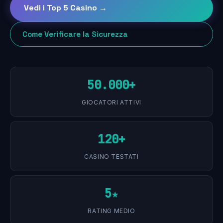
Vedi i Top 5 Casino →
Come Verificare la Sicurezza
50.000+
GIOCATORI ATTIVI
120+
CASINO TESTATI
5★
RATING MEDIO