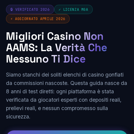
🔒 VERIFICATO 2026
✓ LICENZA MGA
⚡ AGGIORNATO APRILE 2026
Migliori Casino Non
AAMS: La Verità Che
Nessuno Ti Dice
Siamo stanchi dei soliti elenchi di casino gonfiati
da commissioni nascoste. Questa guida nasce da
8 anni di test diretti: ogni piattaforma è stata
verificata da giocatori esperti con depositi reali,
prelievi reali, e nessun compromesso sulla
sicurezza.