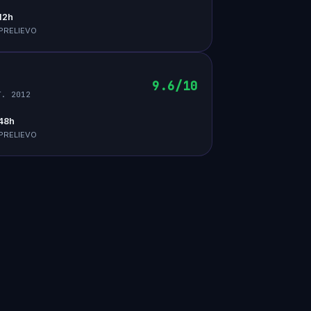
12h
PRELIEVO
9.6/10
T. 2012
48h
PRELIEVO