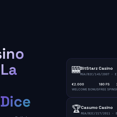
sino
 La
🎰
BitStarz Casino
MGA/B2C/145/2007 · E
€2.000
180 FS
WELCOME BONUS
FREE SPINS
 Dice
🏆
Casumo Casino
MGA/B2C/217/2011 · 