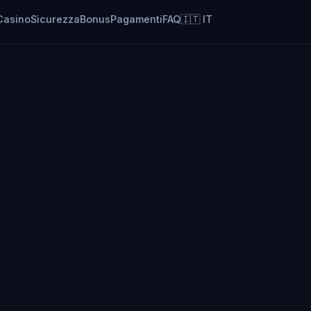
Casino
Sicurezza
Bonus
Pagamenti
FAQ
🇮🇹 IT