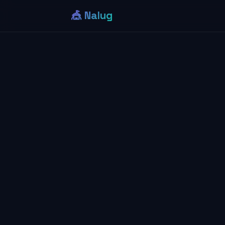
🎪 Nalug