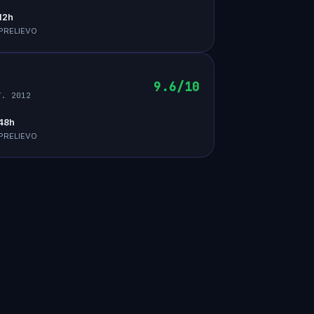
12h
PRELIEVO
9.6/10
T. 2012
48h
PRELIEVO