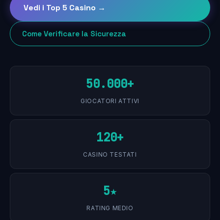
Vedi i Top 5 Casino →
Come Verificare la Sicurezza
50.000+
GIOCATORI ATTIVI
120+
CASINO TESTATI
5★
RATING MEDIO