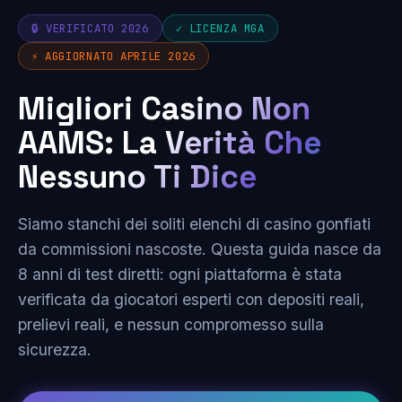
🔒 VERIFICATO 2026
✓ LICENZA MGA
⚡ AGGIORNATO APRILE 2026
Migliori Casino Non
AAMS: La Verità Che
Nessuno Ti Dice
Siamo stanchi dei soliti elenchi di casino gonfiati
da commissioni nascoste. Questa guida nasce da
8 anni di test diretti: ogni piattaforma è stata
verificata da giocatori esperti con depositi reali,
prelievi reali, e nessun compromesso sulla
sicurezza.