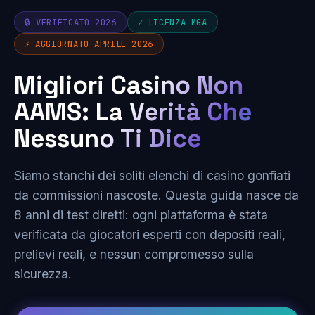
🔒 VERIFICATO 2026
✓ LICENZA MGA
⚡ AGGIORNATO APRILE 2026
Migliori Casino Non
AAMS: La Verità Che
Nessuno Ti Dice
Siamo stanchi dei soliti elenchi di casino gonfiati
da commissioni nascoste. Questa guida nasce da
8 anni di test diretti: ogni piattaforma è stata
verificata da giocatori esperti con depositi reali,
prelievi reali, e nessun compromesso sulla
sicurezza.