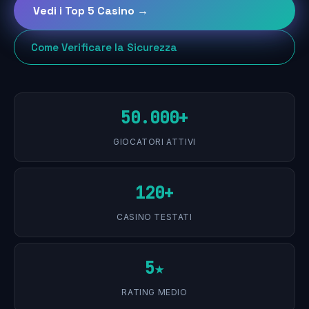
Vedi i Top 5 Casino →
Come Verificare la Sicurezza
50.000+
GIOCATORI ATTIVI
120+
CASINO TESTATI
5★
RATING MEDIO