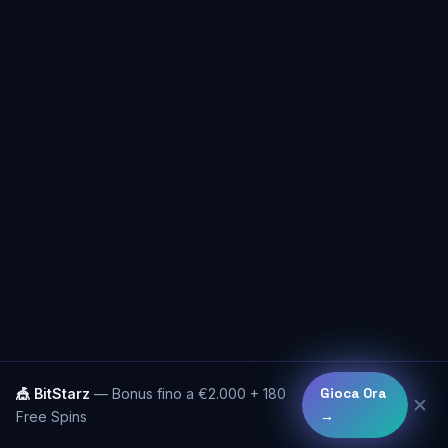
🎪 BitStarz
— Bonus fino a €2.000 + 180
Gioca Ora
✕
Free Spins
→