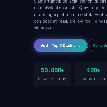
Siamo stanchi dei soliti elenchi di cas
commissioni nascoste. Questa guida n
diretti: ogni piattaforma è stata verifi
con depositi reali, prelievi reali, e 
sicurezza.
Vedi i Top 5 Casino →
Come Ve
50.000+
120+
GIOCATORI ATTIVI
CASINO TESTATI