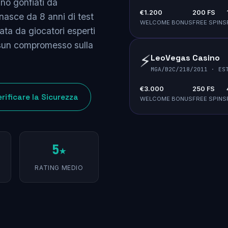
ino gonfiati da
€1.200
200 FS
asce da 8 anni di test
WELCOME BONUS
FREE SPINS
cata da giocatori esperti
nessun compromesso sulla
⚡
LeoVegas Casino
MGA/B2C/218/2011 · ES
€3.000
250 FS
rificare la Sicurezza
WELCOME BONUS
FREE SPINS
5★
RATING MEDIO