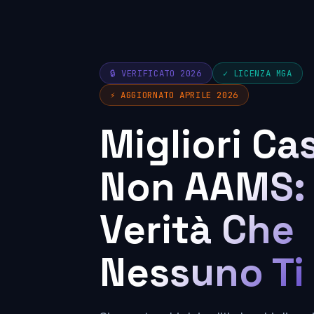
🔒 VERIFICATO 2026
✓ LICENZA MGA
⚡ AGGIORNATO APRILE 2026
Migliori Ca
Non AAMS:
Verità Che
Nessuno Ti