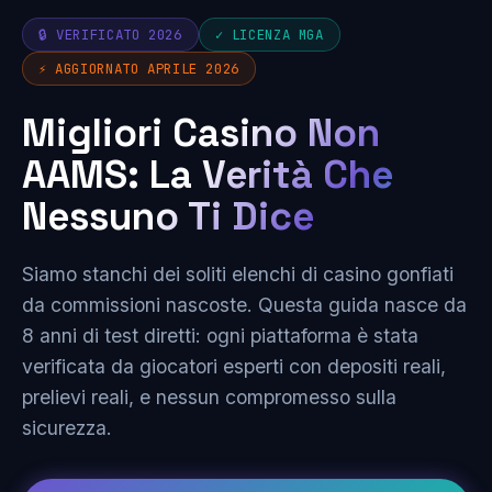
🔒 VERIFICATO 2026
✓ LICENZA MGA
⚡ AGGIORNATO APRILE 2026
Migliori Casino Non
AAMS: La Verità Che
Nessuno Ti Dice
Siamo stanchi dei soliti elenchi di casino gonfiati
da commissioni nascoste. Questa guida nasce da
8 anni di test diretti: ogni piattaforma è stata
verificata da giocatori esperti con depositi reali,
prelievi reali, e nessun compromesso sulla
sicurezza.