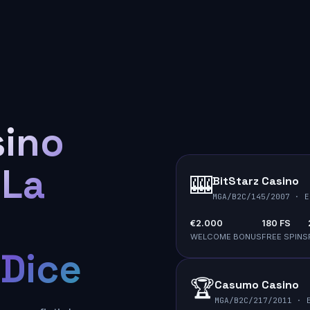
sino
 La
🎰
BitStarz Casino
MGA/B2C/145/2007 · E
€2.000
180 FS
WELCOME BONUS
FREE SPINS
 Dice
🏆
Casumo Casino
MGA/B2C/217/2011 · 