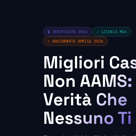
🔒 VERIFICATO 2026
✓ LICENZA MGA
⚡ AGGIORNATO APRILE 2026
Migliori Ca
Non AAMS:
Verità Che
Nessuno Ti