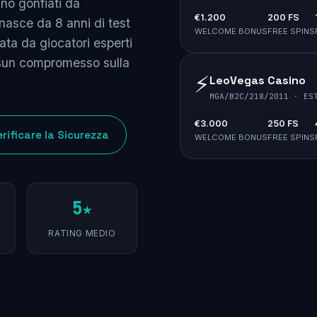
ino gonfiati da
€1.200
200 FS
asce da 8 anni di test
WELCOME BONUS
FREE SPINS
cata da giocatori esperti
nessun compromesso sulla
⚡
LeoVegas Casino
MGA/B2C/218/2011 · ES
€3.000
250 FS
rificare la Sicurezza
WELCOME BONUS
FREE SPINS
5★
RATING MEDIO