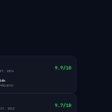
9.9/10
ST. 2014
24h
PRELIEVO
9.7/10
EST. 2012