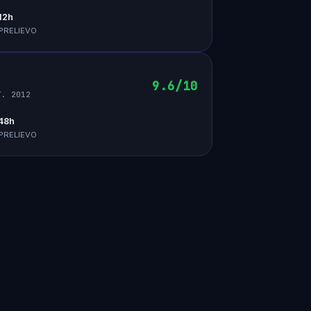
12h
PRELIEVO
9.6/10
T. 2012
48h
PRELIEVO